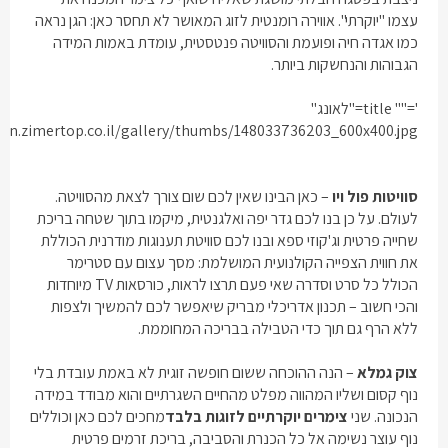
עצמו "יוקרתי". אווירה רומנטית לזוג המאושר לא תחסר כאן: הגן נראה
כמו אגדה חיה ופועמת והסוויטה פנטסטית, עומדת באמות המידה
הגבוהות והנחשקות ביותר.
'="" title="לאונג"
cdn.zimertop.co.il/gallery/thumbs/148033736203_600x400.jpg">
סוויטות פול ויו
– כאן הבינו שאין לכם שום צורך לצאת מהסוויטה.
לעולם. על כן בנו לכם גדר יפה ואלגנטית, מיקמו בתוך שטחה בריכת
שחייה פרטית וג'קוזי ספא ובנו לכם סוויטת תענוגות מודרנית הכוללת
את חווית הצפייה הקולנועית המושלמת: מסך עצום עם סטרימר
הכולל כל סרט וסדרה שאי פעם תרצו לראות, כורסאות
TV
מיוחדות
והכי חשוב – תכנון אדריכלי מבריק שיאפשר לכם להמשיך ולצפות
ללא הרף גם תוך כדי הטבילה בבריכה המחוממת.
צוק גמלא
– הנה ההוכחה ששום חופשה זוגית לא באמת עובדת בלי
נוף קסום ושליו המהווה מפלט מהחיים השגרתיים והוא מבודד במידה
הנכונה. שני
צימרים יוקרתיים לזוגות בלבד
מחכים לכם כאן וכוללים
נוף עוצר נשימה אל כל הכנרת והסביבה, בריכת זרמים פרטית