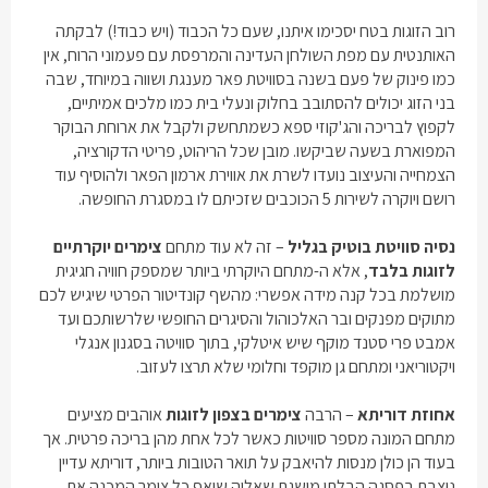
רוב הזוגות בטח יסכימו איתנו, שעם כל הכבוד (ויש כבוד!) לבקתה
האותנטית עם מפת השולחן העדינה והמרפסת עם פעמוני הרוח, אין
כמו פינוק של פעם בשנה בסוויטת פאר מענגת ושווה במיוחד, שבה
בני הזוג יכולים להסתובב בחלוק ונעלי בית כמו מלכים אמיתיים,
לקפוץ לבריכה והג'קוזי ספא כשמתחשק ולקבל את ארוחת הבוקר
המפוארת בשעה שביקשו. מובן שכל הריהוט, פריטי הדקורציה,
הצמחייה והעיצוב נועדו לשרת את אווירת ארמון הפאר ולהוסיף עוד
רושם ויוקרה לשירות 5 הכוכבים שזכיתם לו במסגרת החופשה.
נסיה סוויטת בוטיק בגליל
– זה לא עוד מתחם
צימרים יוקרתיים
לזוגות בלבד
, אלא ה-מתחם היוקרתי ביותר שמספק חוויה חגיגית
מושלמת בכל קנה מידה אפשרי: מהשף קונדיטור הפרטי שיגיש לכם
מתוקים מפנקים ובר האלכוהול והסיגרים החופשי שלרשותכם ועד
אמבט פרי סטנד מוקף שיש איטלקי, בתוך סוויטה בסגנון אנגלי
ויקטוריאני ומתחם גן מוקפד וחלומי שלא תרצו לעזוב.
אחוזת דוריתא
– הרבה
צימרים בצפון לזוגות
אוהבים מציעים
מתחם המונה מספר סוויטות כאשר לכל אחת מהן בריכה פרטית. אך
בעוד הן כולן מנסות להיאבק על תואר הטובות ביותר, דוריתא עדיין
ניצבת בפסגה הבלתי מושגת שאליה שואף כל צימר המכנה את