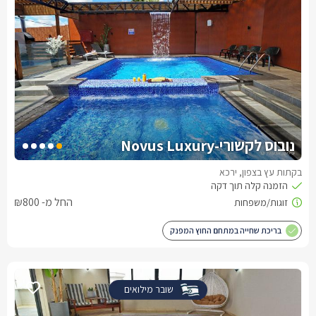
נובוס לקשורי-Novus Luxury
בקתות עץ בצפון, ירכא
החל מ- ₪800
בריכת שחייה במתחם החוץ המפנק
שובר מילואים