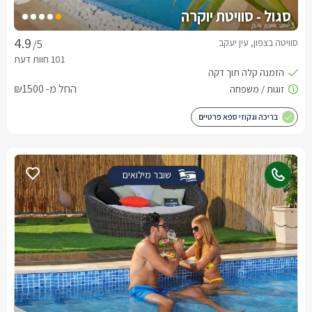
סגול - סוויטת יוקרה
סוויטה בצפון, עין יעקב
/5
החל מ- ₪1500
בריכה וגקוזי ספא פרטיים
שובר מילואים