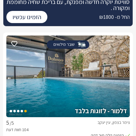
סוויטת יוקרה חדשה ומפנקת, עם בריכת שחיה מחוממת
ומקורה .
הזמינו עכשיו
החל מ- ₪1800
שובר מילואים
דלמור - לזוגות בלבד
צימר בצפון, עין יעקב
/5