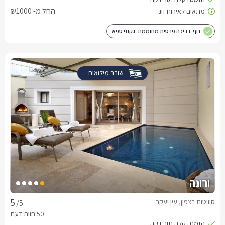
החל מ- ₪1000
נוף. בריכה פרטית מחוממת. גקוזי ספא
שובר מילואים
ורונה
סוויטות בצפון, עין יעקב
/5