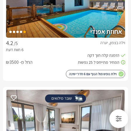
אחוזת אפנדי
וילה בצפון, יערה
/5
החל מ- ₪3500
וילת נופש מול הנוף עם 6 חדרי שינה
שובר מילואים