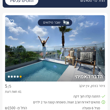
הזמינו עכשיו
החל מ- ₪1400
שובר מילואים
הדבר האמיתי
צימר בצפון, עין יעקב
/5
החל מ- ₪1500