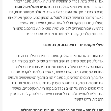
אם יש חלק בלתי נפרד מהחופשה הזוגית הוא הגיוון. מעבר לצורך
בשהות במקום איכותי ואלגנטי, הרבה
צימרים מומלצים לזוגות
מבינים כיום כי אין שום טעם בבילוי שאיננו משולב ממספר חוויות, גם
כאשר מדובר בחופשה קצרה לסופ"ש. הצפון מציע אינסוף אטרקציות
מעולות, מהנות ומקוריות לכל אחד ואחת, כאשר תמיד אפשר
להתייעץ עם המארחים לגבי פעילויות מתאימות עבורכם במקומות
טובים ומומלצים, קרובים למתחם ובמחירים אטרקטיביים.
טיולי אקסטרים – דופק גבוה וקצב ממכר
אם אתם זוג שנושם את השטח, מאוהב בחוויות בהילוך גבוה וים
אדרנלין, אין ספק שטיולי הג'יפים והרייזרים יתאימו לכם במיוחד. גם
לזוגות המעוניינים בטיול עם פחות תמרונים, עליות וירידות יכולות
החוויות הממונעות להתאים במיוחד, כאשר הגלגלים לוקחים אתכם
אל ובתוך הנופים הפראיים, במעברי המים והבוץ המשעשעים ולעתים
אם מתמזל המזל, גם במפגש מעניין עם חיות הבר המקומיות... גם
טיולי סוסים וסירות על המים נכללים בקטגוריית האקסטרים, כאשר
הם יכולים להעצים ולגבש כל זוגיות באשר היא ולספק לכם עוד עניין
התנסותי חדש לקשר.
מסלולי מים – טיול יום בתצפיות, הנופים ומבחר הנחלים