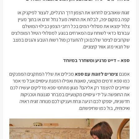
זוגות שאוהבים לחרוש את הצפון דרך הרגליים, לעצור לפיקניק או
קפה במקום יפה, לבלות את החוויה מעל נחל זורם או בתוך מעיין
צלול ימצאו את מסלולי המים בכל רחבי הצפון כבילוי המושלם
עבורם! כדאי לשוחח עם המארחים בנוגע למסלולי הטיול המומלצים
שקרובים לצימר שלכם וכן להתעדכן מול רשות הטבע והגנים במצב
של תנאי מזג אוויר קיצוניים.
ספא – דייט מרגיע ומשחרר במיוחד
אמנם
צימרים לזוגות עם ספא
מכילים את שלל המתקנים המפנקים
כמו ספא זרמים מקצועי, סאונות ואפילו הזמנת עיסויים אבל מי אמר
שחייבים להיצמד רק אליהם? מגוון מתחמי ספא מדליקים יעשירו לכם
את החופשה על ידי עיסויים מקצועיים במבחר סגנונות וטכניקות
חדשניות, יספקו לכם רגיעה ונחת ויעניקו לכם מנוחה זוגית ראויה
ואיכותית, בול כמו שחיפשתם.