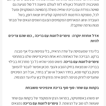
מוטיבציה להתנחל כאן ולא לזוז לעולם. פיאצה דל סול מציעה גם
סוויטה נפרדת עם בריכת שחייה משלה (הסוויטה הטוסקנית) ומעל
לכל, מספקת הזדמנות להרפתקה קולינרית יוצאת דופן, בשל
העובדה שזוג המארחים המקסימים הם גם השפים הגאים של מבחר
מנות גורמה שתקבלו.
אדל אחוזת יוקרה:
צימרים לזוגות עם בריכה
, כמו שהם צריכים
להיות
בלי גדר שמעמיסה על שדה הראייה, בלי צפיפות ובלי אף מבנה
ברקע. הבריכה של האחוזה היא אחת הפייבוריטיות שלנו במתחמי
צימרים לזוגות עם בריכה
. פשוט מפני שהיא כל כך מתרכזת בבילוי
בבריכה שנמצאת בחיק הטבע והנוף. מכאן אפשר לעבור להמשך
פינוק בג'קוזי ספא, בחדר האוכל או שנ"צ בחדר, אבל רוב הסיכויים
שתעדיפו לזרוק פנימה למים איזה מזרון ולרבוץ עליו עד הפנסיה.
בקתות עם שחר: סוף סוף בריכת אינפיניטי משובחת
יש משהו באסתטיקה, במראה הנקי והמוקפד של בקתות עם שחר
שעושה לנו טוב על הנשמה. 3
צימרים לזוגות עם בריכה
נמצאים