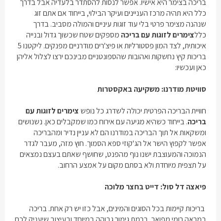
בריכה בצימר היא אישיו. אפשר לנסות להסתדר בלעדיה אבל בדרך
כלל היא תהיה מרכז העניינים ועיקר הבילוי, בייחוד אם אתם זוג
שנהנה מצימר פרטי בלי עוד זוגות עיניים והמולה מסביב. בדרך
כלל
צימרים לזוגות עם בריכה
מספקים שטח שכשוך גדול ובנייה
איכותית, לצד המון פסטורליות או פיצ'רים מודרניים מפנקים. ליקטנו 5
בריכות קיץ נחשקות ואהובות שהספונטניים מבינכם ירצו לצלול אליהן
כאן ועכשיו:
סוויטת מודרנו: משקיעה באקסטרות
חוויית הבריכה הפרטית יכולה לשדרג כל נופש
צימרים לזוגות עם
בריכה
. בייחוד כשהיא מגיעה עם אירוח כמו שמקבלים כאן. נשנושים
ומשקאות אל תוך הבריכה במודרנו הם לא עניין נדיר ומהבריכה
אפשר לקפוץ הישר אל הג'קוזי ספא הסמוך. חוץ מזה, מעבר לגדר
הנמוכה והמעוצבת ישנו נוף מהפנט, שחושף שאתם בעצם נמצאים
על תצפית מיוחדת ולא בסתם מקום על אמצע הרחוב.
פיאצה דל סול: דייט בחצר מלוכה
בריכות קיימות בכל הסוגים והמינים, אבל כזו יש רק אחת. בריכה
במראה רומי מפואר, ברמת גימור גבוהה במיוחד ובעיצוב שיעניק לכם