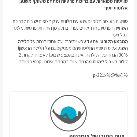
סוויטות מפוארות עם בריכות פרטיות ומתחם משותף משגע:
אלומות יוסף
סוויטות בעיצוב חלומי משגע עם חלונות ענק הצופים ישירות לבריכת
השחייה הפרטית, חדר ילדים נפרד בחלק מן היחידות ופרטיות מלאה
בכל צעד..
המבצע הלוהט
: אם עד עכשיו דיברנו על אחוזי הנחה על הלילה
השני, אלומות יוסף החליטו שהם מעניקים גם על הלילה הראשון!
30% הנחה על הלילה הראשון באמצע שבוע! לא צריך לקחת 2
לילות בשביל ליהנות מהנחה שווה במתחם אירוח יוקרתי במיוחד.
%@%@%p-321x
צוות התוכן של צימרטופ