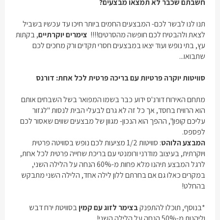
חשבתם שכבר לא תמצאו מבצעים?
תנו לנו לבשר לכם- המבצעים החמים ביותר חיכו עד עכשיו בשביל
לצאת ולהבטיח לכם חופשה מהסרטים!!!!
צימרים יוקרתיים
, בקתות
עץ, בתי נופש ועוד יצאו במבצעים חסרי תקדים ורק מחכים לכם
שתבואו...
סוויטות יוקרה פרטיות עם בריכה פרטית לכל אחת: דורנס
מתחם האירוח דורנ'ס ידוע כבר בשמו המפואר בשל השבחים אותם
הוא הרוויח בחסד, אך כל זה לא גרם לבעלי הבית לנסות "לגזור
עליכם קופון", ההפך הוא הנכון- מגוון של מבצעים שווים שאסור לכם
לפספס.
המבצע הלוהט
: סוויטות 1/2 מציעות לכם נופש בסוויטה פרטית
ויוקרתית, בעיצוב מודרני ורומנטי עם בריכת שחייה פרטית לכל אחת,
לרגל המבצע תיהנו מלא פחות מ-60% הנחה על הלילה השני,
במקרים כאלו גם אם בחרתם ללון לילה אחד, הלילה השני מתבקש
בהחלט!
*בנוסף, תוכלו להתפנק
בצימר לזוג עם קמין
בסוויטת ירח דבש
וליהנות מ-50% הנחה על הלילה השני!