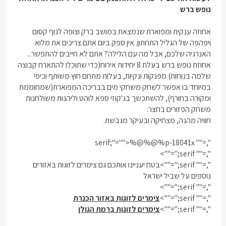
נופש ברש
אחוזה ענקית ומפוארת שנמצאת במושב ברק וצופה לנוף קסום
ויפהפה של הגליל התחתון. אין ספק ביום אתם צריכים את מלוא
האנרגיה שלכם, אבל מה עם הלילה? אתם לא חייבים להתפשר...
אחוזת נופש ברש בעלת 8 יחידות אירוח(כדי שתוכלו להתארח קבוצה
שלמה בנוחות) מפנקות ונקיות, בעלות מתחם חוץ משותף וכיפי
במיוחד בו אפשר לשחק משחקי מים בבריכה המפוארת(שמחוממת
ומקורה בחורף), להשתכשך בג'קוזי ספא לוהט וליהנות משולחנות
משחק הפזורים בחצר.
חוויה מהנה, מצחיקה ובעיקר מגבשת.
",="" serif;"="">%@%@%p-18041x
",="" serif;"="">
",="" serif;"="">בטח יעניינו אותכם גם צימרים לזוגות באזורים
נוספים על שביל ישראל
",="" serif;"="">
",="" serif;"="">
צימרים לזוגות באזור הכנרת
",="" serif;"="">
צימרים לזוגות ברמת הגולן