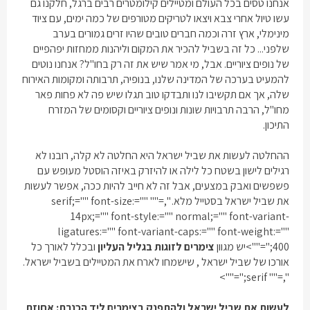
אנחנו טסים בכל העולם ומטיילים קילומטרים רבים ברגל, חלקנו גם
עשו טיול אחרי צבא ויצאו לטריקים מטורפים של כמה ימים, עם ציוד
מינימלי, ארץ זרה וכמה חברים טובים שהיו זרים גמורים בערב
שלפני... כל זה בשביל להכיר את המקום וליהנות ממחזות יפהפיים
של נופים ציוריים. אבל, מי אמר שיש את זה רק בחו"ל? אנחנו נוטים
להמעיט בערכה של המדינה שלנו, בנופיה, תרבותה ומקומות האירוח
שלה, אך אם תקשיבו לנו ותבדקו טוב תגלו שיש פה לא פחות פאר
מחו"ל, הרבה תרבויות שונות ונופים ציוריים וקסומים של המזרח
התיכון.
ההחלטה לעשות את שביל ישראל היא החלטה לא קלה, רובנו לא
רגילים לישון בשטח כל לילה או להיזרק באיזה הוסטל מעופש עם
פשפשים ואבק במצעים, אבל זה לא חייב להיות ככה, אפשר לעשות
את שביל ישראל בסטייל מלא.
",="" serif;="" font-size:=""
14px;="" font-style:="" normal;="" font-variant-
ligatures:="" font-variant-caps:="" font-weight:=""
400;"="">יש מגוון
צימרים לזוגות בגליל העליון
ובכלל לאורך כל
אורכו של שביל ישראל , שישמחו לארח את המטיילים בשביל ישראל.
",="" serif;"="">
לעשות את שביל ישראל ולהתפנק בצימרים ליד הכנרת: אחוזת