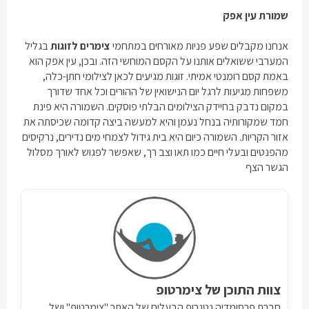
שמורת עין אפק
אנחנו מקבלים שפע פניות מאורחים במתחמי
צימרים לזוגות
בגליל
המערבי ששואלים אותנו על הקסם המוחשי הזה. ובכן, עין אפק הוא
באמת קסם רומנטי אמיתי. זוגות מגיעים לכאן לצילומי חתן-כלה,
משפחות מגיעות לרגל יום הנישואין של ההורים וכל אחד שדורך
במקום נדבק בחיידק הצילומים הבלתי פוסקים. השמורה היא פינת
חמד שמקורותיה בנחל נעמן והיא למעשה ביצה קדומה שכיסתה את
אזור הקריות. השמורה כיום היא בית גידול לצמחי מים נדירים, נרקיסים
מהפנטים ובעלי חיים כמו תאו וצב רך, שאפשר לפגוש לאורך מסלול
הגשר הצף
צוות התוכן של צימרטופ
חברת פרסומדיה נטגרופ הבעלים של האתר "צימרטופ" ושל