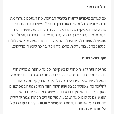
נחל חצבאני
אם סגרתם
צימרים לזוגות
בשביל הבריכה, מה דעתכם לשדרג את
יום הפינוקים גם למסלול רטוב בתוך הנחל? השמורה היפה והנחל
שהוא אחד האפיקים של הבניאס כוללים הליכה משעשעת במים
וצמחייה מפותחת לאורך הגדה עם המון צל ויופי. קיים גם מסלול יבש
מונגש לכסאות גלגלים ועגלות שלא עובר בתוך המים. שני המסלולים
יפגשו כבר כעבור 3 דקות מהכניסה מפל ובריכת שכשוך מדליקים.
חוף דור-הבונים
מה יפה יותר לזוגיות מחוף ים בשקיעה, ספינה טרופה, צמחיית חוף
וחול לבן ורך? חוף דור נחשב לא בכדי לאחד החופים היפים במדינה
והמסלול שנמצא לצידו איננו מעגלי, אך מישורי, קצר וקל מאוד
להליכה כך שאפשר לבצע אותו הלוך וחזור. הטיול נפתח במפרצון ים
עטוף בצדפים וממשיך ברכס כורכר שפוגש את הגלים. בהמשך
תפגשו גם נקיקים ומערות, גבעות מול נוף הים הפתוח וצמחייה לילית
פורחת בקיץ. אם אתם מזמינים
צימרים לזוגות
בקרבת חוף הכרמל,
אל תוותרו על החוויה.