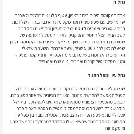
נחל דן
אחד המקומות היפים ביותר בצפון, עטוף פלגי מים זורמים ולאורכם
יער מרשים עם שפע פינות חמד מקסימות הוא גם הבחירה של זוגות
רבים שסוגרים
צימרים לזוג
ות
בגליל העליון ומחפשים נחל קרוב
לשם הנוף, הצל התמידי והפיקניק. לאורך המסלול היפהפה של
שמורת דן תמצאו בריכת שכשוך מדליקה, שרידי העיר הקדומה תל דן
שפעלה כאן לפני 5,000 שנים, שער אברהם והשער הישראלי
הקדומים שהשתמרו בשלמותם מימי המקרא, טחנת קמח עתיקה
ומגוון מסלולי טיול קצרים וארוכים, מונגשים ואתגריים.
נחל עיון ומפל התנור
שני מפלים יחכו לכם במסלול המקסים בואכם מטולה ועוד הרבה
לפניהם אפשר להתרשם מהנוף והאווירה הציורית שהאזור ספוג בהם.
לבאים מהכניסה הצפונית ממתין פארק מקסים לקפה וסנדביץ' של
בוקר שגובל בשער הכניסה למסלול ומטיילים בסתיו ובאביב כבר
יוכלו ליהנות משפע הפריחה הצבעונית. המסלול עובר בין מפל עיון
הפוטוגני למפל התנור שהשאון שלו מהדהד למרחקים ובהמשך טבע
ואופק פתוח.