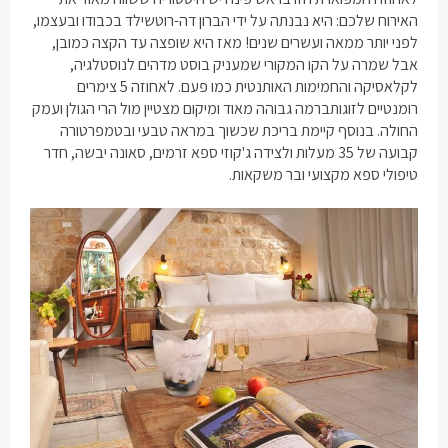
האירוח שלכם: היא נבנתה על ידי הברון דה-רוטשילד בכבודו ובעצמו,
לפני יותר ממאה ועשרים שנים! מאז היא שופצה עד הקצה כמובן,
אבל שמרה על הקו המקורי שמעניק בוסט מדהים לנוסטלגיה,
לקלאסיקה והחמימות האותנטית כמו פעם. לאחוזה 5
צימרים
רומנטיים לזוגות
ברמה גבוהה מאוד ומיקום מצטיין מול הרי הגולן ועמק
החולה. בנוסף קיימת בריכת שכשוך במראה טבעי ובטמפרטורה
קבועה של 35 מעלות ולצידה ג'קוזי ספא זרמים, סאונה יבשה, חדר
טיפולי ספא מקצועי ובר משקאות.