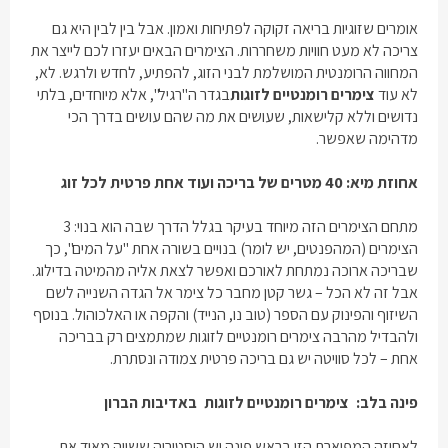
אומרים שזוגיות בריאה זקוקה לפתיחות ואמון. אבל בין לבין היא גם
צריכה לא מעט חוויות משחררות. הצימרים הבאים יעזרו לכם לייצר את
המחווה הרומנטית המושלמת לבני הזוג, להפתיע, לחדש ולרגש. לא,
לא עוד
צימרים רומנטיים לזוגות
בגדר ה"רגיל", אלא מיוחדים, בלתי
נדושים וללא קלישאות, שעושים את מה שהם עושים בדרך הכי
מדהימה שאפשר.
אחוזת מיא: 40 מטרים של בריכה ועוד אחת פרטית לכל זוג
מתחם הצימרים הזה מיוחד בעיקר בגלל הדרך שבה הוא בנוי: 3
הצימרים (המהפנטים, יש לומר) בנויים בשורה אחת "על המים", כך
שבריכה ארוכה נמתחת לאורכם ואפשר לצאת אליה מהמיטה בדילוג.
אבל זה לא הכל – גשר קטן מחבר כל צימר אל הגדה השנייה לשם
השיזוף והפינוק עם הספר (טוב נו, הנייד) והקפה או האלכוהול. בנוסף
ולהבדיל מהרבה
צימרים רומנטיים לזוגות
שמתמצים רק בבריכה
אחת – לכל סוויטה יש גם בריכה פרטית צמודה ונסתרת.
פינה בלב:
צימרים רומנטיים לזוגות
באדיבות הברון
לאחוזה המפוארת הזו בראש פינה יש היסטוריה ששווה מאוד את