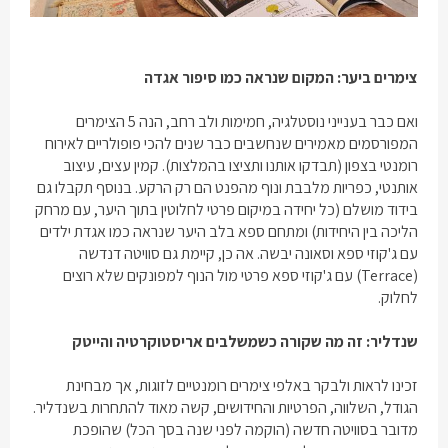
צימרים ביער: המקום שנראה כמו סיפור אגדה
ואם כבר בענייני נוסטלגיה, חמימות ולב רחב, הנה 5 הצימרים
המפורסמים מאמירים שנחשבים כבר שנים להכי פופולריים לאירוח
רומנטי בצפון (תבדקו אותנו ותציצו בהמלצות). קמין עצים, עיצוב
אותנטי, כפריות מלבבת ונוף מהפנט הם רק הרקע. בנוסף תקבלו גם
בידוד מושלם (כל יחידה במיקום פרטי לחלוטין בתוך היער, עם מרחק
הליכה בין היחידות) ומתחם ספא בלב היער שנראה כמו אגדת ילדים
עם ג'קוזי ספא וסאונה יבשה. אה כן, קיימת גם סוויטה דנדשה
(
Terrace
) עם ג'קוזי ספא פרטי מול הנוף למפונקים שלא רוצים
לחלוק.
שנדליר: זה מה שקורה כשמשלבים אריסטוקרטיה והייטק
זכינו לראות ולבקר באלפי
צימרים רומנטיים לזוגות
, אך מבחינת
הגודל, השלווה, הפרטיות והחידושים, קשה מאוד להתחרות בשנדליר.
מדובר בסוויטה חדשה (הוקמה לפני שנה בסך הכל) שהופכת