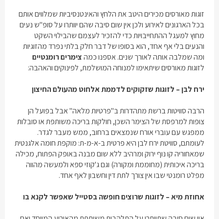
זוגות מאורסים מכירים היטב את הלחץ והאינטנסיביות שמלווים אותם
בכל הארגונים לאירוע ולכן אין שום סיבה שהם יוותרו על סופ"ש נעים
מחוץ למעגל ההתחייבויות כדי להזכיר לעצמם שהבילוי השקט
והנעים בלי אף אחד, הוא בסופו של דבר חלק בלתי נפרד מהזוגיות
ומה שמלבה אותה לאורך שנים. אספנו כמה
צימרים רומנטיים
לזוגות מאורסים שיתאימו למנוחה המושלמת, לפינוקים והאהבה:
ירח לבן – לזוגות שזקוקים לדממת אלחוט מהעולם החיצון
הרבה סוויטות ברשת מתהדרות ב"פרטיות מלאה" אבל בפועל הן
צופות למרפסת של הצימר השכן, חולקות בריכה משותפת או סובלות
ממפגש עם עוברי אורח שנמצאים ברחוב, ממש מעבר לגדר.
לעומתם, סוויטת ירח לבן היא פרטית ב-א-מ-ת: מוקפת חומה אלגנטית
שמאחוריה קו נוף ירוק ומרהיב ללא שום מבנה באופק הפתוח, מכילה
בריכה איכותית (מחוממת ומקורה) וגם ג'קוזי ספא ולמעשה מהווה
מפלט רומנטי שבו אין צורך לתת דין וחשבון לאף אחד.
אחוזת מיא – לזוגות שרוצים חופשה בסטייל שאפשר לקנא בו
אין שום סיבה שתוותרו על התלהבות משותפת מהאירוע המיוחד ואם