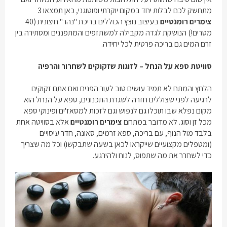
מתחשק לכם לבלות יחד במקום יוקרתי ופוטוגני, כאן תמצאו 3
צימרים רומנטיים
בעיצוב נוצץ הכוללים בריכת "נהר" חיצונית (40
מטרים!) הנושקת לגדה מקבילה למשתזפים והמתפננים ומסתירה בין
זרם המים גם בריכה פרטית לכל יחידה.
סוויטת ספא על הנחל – לזוגות שזקוקים לשחרור והרפיה
הלחץ והמתח לא תמיד עושים טוב לעור הפנים ואם אתם זקוקים
לרגיעה לפני שצוללים חזרה לשגרת התכנונים, ספא על הנחל הוא
מקום נפלא שבו תוכלו גם לנפוש וגם לזכות למסאז'ים ופינוקי ספא
מכל זן וסוג. לא מדובר במתחם
צימרים רומנטיים
אלא בסוויטה אחת
בלבד מול הנוף, עם בריכה, ספא זרמים, סאונה, חדר עיסויים
(ומטפלים מקצועיים שייקראו לכאן בשעה שתבקשו) וכל מה שצריך
כדי לשחרר את מה שתפוס, לנוח ולהירגע.