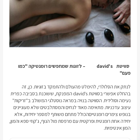
סוויטת
david's
– לזוגות שמחפשים רומנטיקה "כמו
פעם"
לנתק את הסלולרי, להימלט מהעולם ולהתמקד בזוגיות. כן, זה
בהחלט אפשרי בסוויטת
david's
המפנקת, ששוכנת בסביבה כפרית
נעימה וסולידית. הסוויטה בנויה במראה נוסטלגי המשולב ב"זריקות"
עיצוב עדכניות. מתאימה מאוד לנחים והמסתלבטים שלא מעוניינים
בנופש
צימרים רומנטיים
הכולל מתחם משותף למספר יחידות, אלא
יחידה אחת רומנטית ופרקטית עם מרפסת מול הנוף, ג'קוזי ספא והמון,
המון אינטימיות.