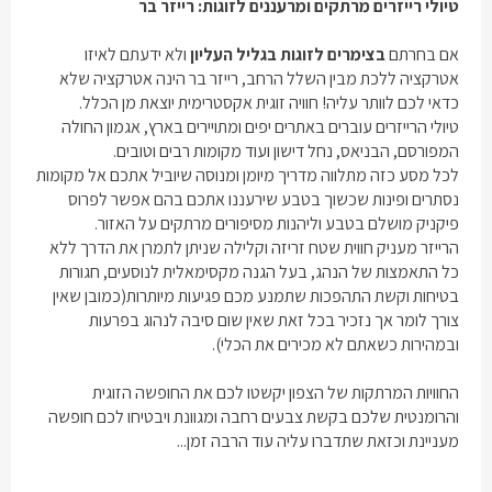
טיולי רייזרים מרתקים ומרעננים לזוגות: רייזר בר
אם בחרתם
בצימרים לזוגות בגליל העליון
ולא ידעתם לאיזו
אטרקציה ללכת מבין השלל הרחב, רייזר בר הינה אטרקציה שלא
כדאי לכם לוותר עליה! חוויה זוגית אקסטרימית יוצאת מן הכלל.
טיולי הרייזרים עוברים באתרים יפים ומתויירים בארץ, אגמון החולה
המפורסם, הבניאס, נחל דישון ועוד מקומות רבים וטובים.
לכל מסע כזה מתלווה מדריך מיומן ומנוסה שיוביל אתכם אל מקומות
נסתרים ופינות שכשוך בטבע שירעננו אתכם בהם אפשר לפרוס
פיקניק מושלם בטבע וליהנות מסיפורים מרתקים על האזור.
הרייזר מעניק חווית שטח זריזה וקלילה שניתן לתמרן את הדרך ללא
כל התאמצות של הנהג, בעל הגנה מקסימאלית לנוסעים, חגורות
בטיחות וקשת התהפכות שתמנע מכם פגיעות מיותרות(כמובן שאין
צורך לומר אך נזכיר בכל זאת שאין שום סיבה לנהוג בפרעות
ובמהירות כשאתם לא מכירים את הכלי).
החוויות המרתקות של הצפון יקשטו לכם את החופשה הזוגית
והרומנטית שלכם בקשת צבעים רחבה ומגוונת ויבטיחו לכם חופשה
מעניינת וכזאת שתדברו עליה עוד הרבה זמן...