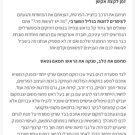
זמן לקצת אקשן
חניתם את הרכב בחנייה הפרטית, הוצאתם את המזוודות והגעתם
לצימרים לזוגות בגליל המערבי
, "מה יש לעשות פה?" אתם
שואלים תוך גירוד קל בראש וצפייה בנופים הירוקים והפסטורליים
הנפרשים לפני עיניכם, חוברת אטרקציות עם הנחות מיוחדות מונחת
כבר בצימר הרומנטי שלכם ואם זה לא מספיק אנחנו פה בשביל
לעשות לכם את העניינים לפשוטים וקלים יותר.
מחמם את הלב, מנקה את הראש: חמאם גטאס
לצד מסעדת דגים בעיר עכו הוקם חמאם טורקי ייחודי ומפנק המוציא
אתכם למסע בתקופת המלכות העתיקה בזכות העיצוב המרשים,
עמודי תמך רומיים, ברזי זהב, קירות אבן, גרם מדרגות יפהפה ועוד.
לחוויה הייחודית רצוי להגיע עם בן זוג בעל ראש פתוח משום שבמקום
יעניקו לכם טיפולים ועיסויים מיוחדים שסביר להניח שלא עברתם אלא
אם כן קפצתם לבקר בטורקיה בחמאם מקומי ומקצועי.
עם הגעתכם למקום יעטפו אתכם בבד טורקי מסורתי על מנת לגרום
לכם להתהלך בחופשיות ובנינוחות במתחם החמאם, העיסוי המפנק
שיעניקו לכם יהיה על גבי מיטת שיש חמה תוך כדי קרצוף הגוף
והמרצת מחזור הדם, לאחר מכן תוכלו לבחור בסגנון עיסוי מועדף