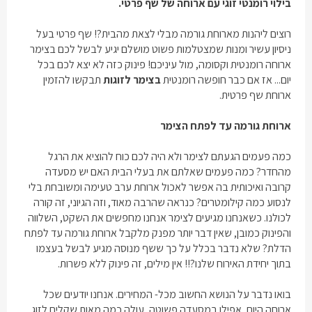
בילוי רומנטי זוגי עם ארוחה של שף פרטי.
רוצים ליהנות מארוחת גורמה מבלי לצאת מהבית?! שף פרטי בעל
ניסיון עשיר ומנות שמצטלמות פשוט מושלם יגיע לבשל לכם בצימר
ארוחה רומנטית וקסומה, מול עיניכם! פינוק כזה לא יצא לכם בכל
יום... אז אם כבר חופשה רומנטית
בצימר לזוגות
תבקשו להזמין
ארוחת שף פרטית.
ארוחת גורמה עד לפתח הצימר
כמה פעמים הגעתם לצימר ולא היה לכם כוח להוציא את הרגל
מהחדר? כמה פעמים שאלתם את בעלי הבית האם יש מסעדה
קרובה ואיכותית בה אפשר לאכול ארוחת ערב טעימה ומשובחת בלי
לנסוע כמה קילומטרים? כנראה שהרבה מאוד, וזה הגיוני, זה קורה
לכולנו. כשאנחנו מגיעים לצימר אנחנו מחפשים את השקט, השלווה
והפינוק כמובן, שאין דבר יותר מפנק מלקבל ארוחת גורמה עד לפתח
הדלת? שלא נדבר בכלל על כך ששף מנוסה מגיע לבשל בעצמו
בתוך יחידת האירוח שלנו?!! אין מילים, זה פינוק ללא פשרות.
בואו נדבר על הנושא החשוב מכל- המחירים. אנחנו יודעים שכל
ארוחה היום, אפילו במסעדה פשוטה, עולה כמה מאות שקלים לזוג...