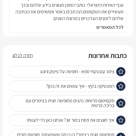
ענף האירוח הישראלי. כותבי התוכן מגוונים בידע שלהם ובכך
מעשירים את הטקסטים הנכתבים באתר ומתאימים את הכתיבה
שלהם לזמנים העדכניים במרוצת השנים.
לכל המאמרים
כתבות אחרונות
חזרה לבלוג
צימר עם גקוזי ספא - חופשה על פינוק ורוגע
רומנטיקה בקיץ - איך עושים את זה נכון?
מקסימום פרטיות: נהנים מחופשה זוגית בצימרים עם
בריכה פרטית
איך חוגגים את פסח בתור זוג? אנחנו כאן כדי לענות!
תחפושת זוגית בצימר? כן כן מה ששמעתם, חופשת פורים