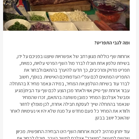
ומה לגבי התפריט?
ארוחות שף כוללות מגוון רחב של אפשרויות שיוצגו בפניכם על ידו,
בשיחת טלפון אחת תוכלו לברר מול השף הפרטי עלויות, כמויות,
תפריט מדויק ומרכיבים, כך תדעו להיערך בהתאם ולבחור את
התפריט המתאים לכם עפ"י העדפותיכם האישיות. בנוסף, חשוב
לברר עוד בשיחת הטלפון את המחיר, במידה ונאמר מחיר X בהתחלה
עבור ארוחת שף טייק אווי ולאחר מכן הוצע לכם שף עד הבית(מגיע
ומבשל אצלכם) המחיר כמובן משתנה בהתאם, זכרו שהמחיר
שנאמר בהתחלה שייך לעסקת חבילה אחרת, לכן מומלץ לחזור
ולוודא את המחיר כל פעם מחדש על מנת שלא יהיו אי נעימויות לאחר
שהאוכל יושב בבטן.
עוד יתרון מרהיב לזכות ארוחות השף הינו הבחירה החופשית. מכיוון
שהשף למעשה "מושכר" אצלכם למשך הערב, תוכלו לבחור את