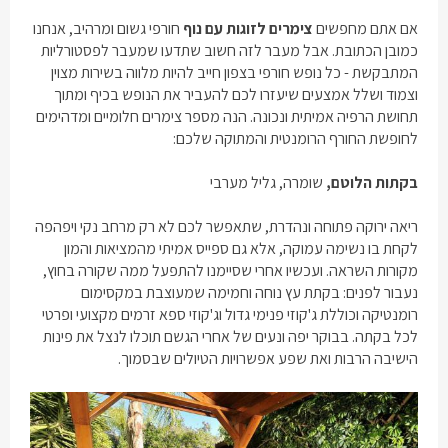
אם אתם מחפשים
צימרים לזוגות עם נוף
חורפי גשום ומרהיב, אנחנו
כמובן הכתובת. אבל מעבר לזה חשוב שתדעו שמעבר לפסטורליות
המתבקשת - כל נופש חורפי בצפון חייב להיות מלווה בשירות מצוין
וצמוד ושלל אמצעים שיעזרו לכם להעביר את הנופש בכיף ומתוך
תחושת הרפיה אמיתית ונכונה. הנה מספר צימרים חלומיים ומדהימים
לחופשת החורף הרומנטית והמתוקה שלכם:
בקתות הלוטם
,
שומרה, גליל מערבי
ריאה ירוקה פתוחה ונהדרת, שתאפשר לכם לא רק מרחב נקי ויפהפה
לקחת בו נשימה עמוקה, אלא גם ספייס אמיתי מהמציאות והמון
מקורות השראה. ועכשיו אחרי שסיימנו להתפעל ממה שקורה בחוץ,
נעבור לפנים: בקתת עץ נוחה וחמימה שמעוצבת במקסימום
רומנטיקה וכוללת ג'קוזי פנימי גדול וג'קוזי ספא זרמים מקצועי ופרטי
לכל בקתה. בבוקר יפה ונעים של אחרי הגשם תוכלו לנצל את פינות
הישיבה הרבות ואת שפע אפשרויות הטיולים שבסמוך.