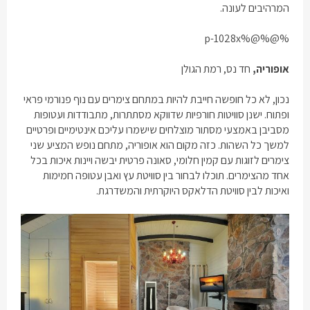
המרהיבים לעונה.
%@%@%p-1028x
אופוריה
,
חד נס, רמת הגולן
נכון, לא כל חופשה חייבת להיות במתחם צימרים עם נוף פנורמי פראי
ופתוח. ישנן סוויטות חורפיות שדווקא מסתתרות, מתבודדות ועטופות
מסביבן באמצעי מסתור מוצלחים שישמרו עליכם אינטימיים ופרטיים
למשך כל השהות. כזה מקום הוא אופוריה, מתחם נופש המציע שני
צימרים לזוגות עם קמין חלומי, סאונה פרטית יבשה ויינות איכות בכל
אחד מהצימרים. תוכלו לבחור בין סוויטת עץ ואבן עטופה חמימות
ואיכות לבין סוויטת הדלאקס היוקרתית והמשדרגת.