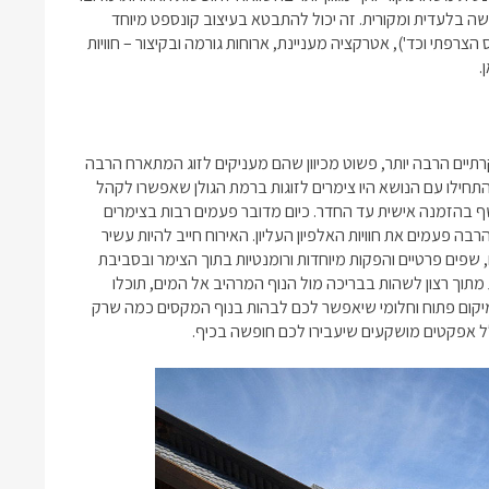
 בלעדית ומקורית. זה יכול להתבטא בעיצוב קונספט מיוחד
רת שנות ה-50, בהשראת הפרובאנס הצרפתי וכד'), אטרקציה מעניינת, ארוחות גורמה ובקיצור – חוויות
.
תיים הרבה יותר, פשוט מכיוון שהם מעניקים לזוג המתארח הרבה
התחילו עם הנושא היו
צימרים לזוגות ברמת הגולן
שאפשרו לקהל
ף בהזמנה אישית עד החדר. כיום מדובר פעמים רבות בצימרים
 פעמים את חוויות האלפיון העליון. האירוח חייב להיות עשיר
גיים, שפים פרטיים והפקות מיוחדות ורומנטיות בתוך הצימר ובסביבת
מתוך רצון לשהות בבריכה מול הנוף המרהיב אל המים, תוכלו
מיקום פתוח וחלומי שיאפשר לכם לבהות בנוף המקסים כמה שרק
שלל אפקטים מושקעים שיעבירו לכם חופשה בכיף.