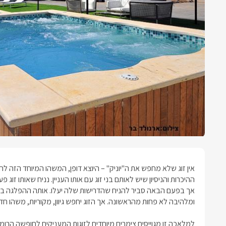
אין זוג שלא מחפש את ה"יוניק" – היוצא דופן, המשהו המיוחד הזה ל
ההיכרות והניסיון שיש לאותם בני זוג עם אותו העניין. נניח שאותו זוג
אך בפעם הבאה סביר להניח שהדרישות שלה יעלו. אותה ההפלגה בדי
ומלהיבה לא פחות מהראשונה. אך הזוג יחפש גיוון, מקוריות, משהו ח
למלאכה זו מגוייסים
צימרים מיוחדים לזוגות
המעניקים לחופשה הרומנטי