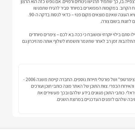
ייה בו, כך שתמיד תרגישו נינוחים ורפויים. אם נופש כזה הוא הרצון
ח הקרוב. במקומות המפוארים במיוחד סביר להניח שתפגשו
ברשימות הזמנה ארוכות, בעיקר לחודשי הקיץ. למעוניינים בהגעה בשיא העונה שאינם מוצאים מקום פנוי – כדאי לנסות בדקה ה-90.
ם לזוגות
בשום צורה.
ילו סתם בילוי יוקרתי ומשובח כי ככה בא לכם –
צימרים מיוחדים
תלהבות זמן רב לאחר שתיגמר ותשמחו לשלוף אותה מהזיכרון גם
חברת פרסומדיה נטגרופ הבעלים של האתר "צימרטופ" ושל פורטלי תיירות נוספים. החברה קיימת משנה 2006 -
ימרים והאירוח הכפרי. צוות התוכן של האתר מונה כותבי תוכן ועורכים
שראלי. כותבי התוכן מגוונים בידע שלהם ובכך מעשירים את
בה שלהם לזמנים העדכניים במרוצת השנים.