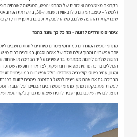
בקבוצה מצומצמת ואיכותית של מתחמי נופש, המגישה לאורחיה חופשה
(למשל – עיצוב המקום כולו באווי
שיצדיקו את ההגעה שלכם, משהו לפנק אתכם בו באופן ייחודי, רק כאן
צימרים מיוחדים לזוגות - מה כל כך שונה בהם?
מתחמי נופש המוגדרים כמתחמי
צימרים מיוחדים לזוגות
נחשבים ליוקר
יותר אפשרויות ומתוך עולם שלם של איכות וסגנון. במובנים רבים מי ש
הזוגות שלהם ליהנות ממתחמי בר עשירים על יד הבריכה או ארוחות ש
הכוללים בריכה פרטית מפוארת ונחשקת, לצד אורח חופשה שמזכיר הרבה
ומגוון, עתיר פינוקי קולינריה מיוחדים וכולל אפשרויות כמו עיסויים זו
הבריכה. גם אם אתם מעוניינים למשל בהזמנת
צימרים לזוגות בכנרת
לעשות זאת בקלות מתוך מתחמי נופש רבים הבנויים "על הגובה" ומ
תרצו. לבהייה שלכם בנוף סביר להניח שיצטרפו גם יין, ג'קוזי ספא ו