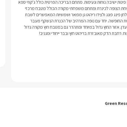
באזור החוץ של הבקתות תמצאו מרפסות גדולות לצד כל בקתה ובהן פינות ישיבה נוחות ונעימות. מתחם הבריכה הפרטית כולל ג'קוזי ספא 
גדול וסאונה מפנקת. את המרחבים הירוקים מקשטת רחבת דק מטופחת הצופה לכינרת ומתחם משפחתי מקורה הכולל מטבח מרכזי 
וחדר אוכל מאובזר. עוד תמצאו משחק כדורסל אלקטרוני לילדים, שולחן פינג פונג ולצידו ריהוט גן מפואר ושמשיות המאפשרים לשבת 
ולאכול ממש כמו בבית קפה, ערסלים וכסאות שיזוף להשלמת תחושת החופשה. יחד עם נופה המרהיב של הכנרת הנשקף מעבר 
לחלונות הגדולים שבבקתות, היוצרים תחושה ממכרת וחלומית של גן עדן. אזור החוץ גדול במיוחד ומתהדר גם במטבח חוץ מקורה גדול 
ח. רחבת הדק מאובזרת בריהוט חוץ ובבר ייחודי ומגניב!