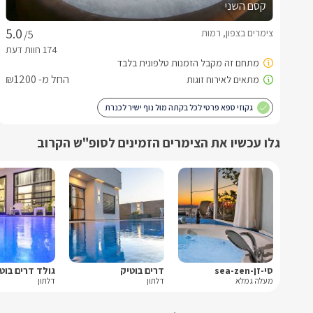
קסם השני
צימרים בצפון, רמות
/5
החל מ- ₪1200
גקוזי ספא פרטי לכל בקתה מול נוף ישיר לכנרת
גלו עכשיו את הצימרים הזמינים לסופ"ש הקרוב
סי-זן-sea-zen
דרים בוטיק
גולד דרים בוט
מעלה גמלא
דלתון
דלתון