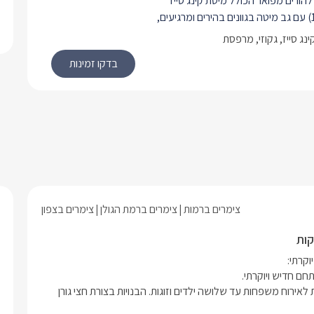
הורים מפואר הכולל מיטת קינג סייז
(180X200) עם גב מיטה בגוונים בהירים ומרגיעים,
עם מצעים לבנים ורכים, טלוויזית LCD 42' עם חיבור
נג סייז, גקוזי, מרפסת
ויין, קיימת הפרדה מוחלטת- קיר ודלת בין
 של ההורים לסלון, כך שהשוהים יכולים
רטיות מלאה נטולת הפרעות ורעש. סלון
ספה נפתחת עליה יכולים לישון שלושה
 רחצה עם מקלחת ושירותים, ג'קוזי
ק, פינת אוכל ומטבחון מאובזר.מחוץ לכל
 מרפסת, בסגנון כפרי ואלגנטי, בה
ת ישיבה ופינות זולה. השטחים הפתוחים
תות מתאימים במיוחד לילדים, שיכולים
ופשי, לרוץ ולשחק, בזמן שההורים
צימרים ברמות
צימרים ברמת הגולן
צימרים בצפון
רחק השגחה קצר ולוגמים בינתיים את
בוקר אל מול הבריכה.
במתחם הבוטיק המפואר תמצאו 4 סוויטות מפנקות במיוחד מתאימות לאירוח משפחות עד שלושה ילדים וזוגות. הבנויות בצורת חצי גורן 