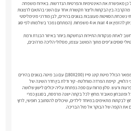
רחבת הסוויטות, שמתפרסת על פני 2 דונם, היא סגורה ומתוחמת, ועל כן מאפשרת את האינטימיות והפרטיות הנדרשות. באירוח משפחה 
גדולה או מספר משפחות, שיזמינו את ארבעת הסוויטות, יוכלו ליהנות מהקרבה בין הבקתות וליצור תקשורת אחד עם השני בהתאם לרצונות 
ולצרכים.עם שלל הפתעות נעימות שיגרמו לחופשה שלכם להיות בלתי נשכחת.הסוויטות מעוצבות בגוונים בהירים, לבן מודרני מינימליסטי 
וכפרי, עם חדר שינה גדול, מטבח מאובזר וסלון ישיבה.*את המתחם ניתן להזמין או 4 זוגות או 4 משפחות. (המתחם נמכר בשלמותו לפי סוג 
בסביבת המתחם תמצאו שלל פעילויות ומקומות בילוי. מושב רמות נחשב לאחת מנקודות התיירות הנחשקות ביותר באיזור הכנרת ורמת 
הגולן. שם תוכלו ליהנות ממגוון אטרקציות – במרחק הליכה מהדלת: טיולי סוסים וג'יפים מתוך המושב עצמו, מסלולי הליכה מרהיבים, 
4  סוויטות גדולות ומרווחות, מעוצבות ומיוחדות עם חדר שינה להורים מפואר הכולל מיטת קינג סייז (180X200) עם גב מיטה בגוונים בהירים 
ומרגיעים, עם מצעים לבנים ורכים, טלוויזית LCD 42' עם חיבור לערוצי הלוויין,  קיימת הפרדה מוחלטת- קיר ודלת בין חדר השינה של 
ההורים לסלון, כך שהשוהים  יכולים ליהנות מפרטיות מלאה נטולת הפרעות ורעש. סלון מרווח עם ספה נפתחת עליה יכולים לישון שלושה 
ילדים, חדר רחצה עם מקלחת ושירותים, ג'קוזי מלכותי ענק, פינת אוכל ומטבחון מאובזר.מחוץ לכל בקתה ישנה מרפסת, בסגנון כפרי 
ואלגנטי, בה מספר פינות ישיבה ופינות זולה. השטחים הפתוחים שמחוץ לבקתות מתאימים במיוחד לילדים, שיכולים להסתובב חופשי, לרוץ 
ם את הקפה של הבוקר אל מול הבריכה.