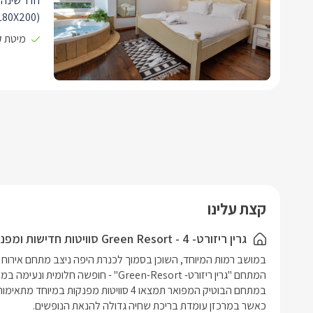
חדר שינה ל
מיטת קי
לערוצי הלו
חדר השינה
ליהנות מפ
מרווח עם 
ילדים, חדר
מלכותי ענ
בקתה ישנה
מספר פינו
שמחוץ לבק
להסתובב ח
קצת עלינו
נמצאים במ
הקפה של ה
גרין ריזורט- Green Resort - 4 סוויטות חדישות ומפנקות