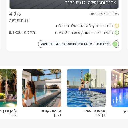
אהבה ורומנטיקה- לזוגות בלבד
צימרים בצפון, רמות
/5
החל מ- ₪1300
נוף לכנרת. בריכה פרטית מחוממת מקורה לכל סוויטה
יק
שאטו פרסטיז
סוויטת קמאו
ג'אן עדן- 
עין יעקב
דלתון
עופר