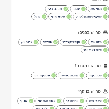
גקוזי ספא
סאונה
פינת ברביקיו
מתקני משחקים לילדים
מיטות שיזוף
ערסל
מה יש בפנים?
מיזוג אויר
גקוזי ענק בחדר
סטרימר
ערוצי yes
אינטרנט אלחוטי
מה יש במטבח?
מכונת קפה
מטבחון בסוויטה
פינת קפה ותה
מה יש בנוסף?
טיפולי ספא
ארוחות שף
איחוד משפחתי
עם נוף
צימר מבודד
מוצרי טואלטיקה
חלוקי רחצה