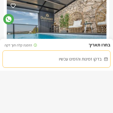
ביטול ההזמנה פחות מ-72 שעות בטרם תאריך ההגעה המצוין, 
במקרה של אי הגעה ללא כל הודעה מוקדמת יחויב הלקוח במלוא 
**אישור ההזמנה הסופי הינו בכפוף לקבלת כרטיס אשראי 
המחירים המוצגים באתר הינם להזמנות אינטרנטיות דרך האתר 
האתר מיועד לנשים וגברים כאחד, אף כי לעיתים הפניה כתובה 
בדקו זמינות והזמינו עכשיו
דלמור - לזוגות בלבד
ט.ל.ח. במידה ונתקלת בבעיה כלשהי בנתונים המוצגים באתר, אנא 
צימר בצפון, עין יעקב
/5
*2 חדרי שינה. חדר אחד עבור שינה בלבד עם מיטה גדולה ומזגן 
החל מ- ₪1400
וחלל מרכזי הכולל: מיטה KING SIZE, טלוויזיה גדולה 55 אינץ, 
ג'קוזי גדול, ומטבח מאובזר. מקלחת גדולה מאוד עם שני כיורים ו 
בריכה מחוממת בפרטיות מלאה מול הנוף