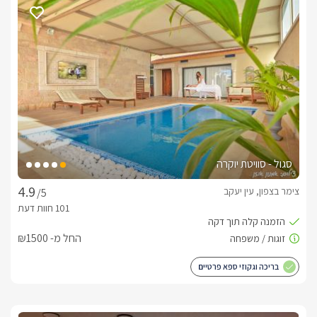
ומקורה, ג'קוזי ספא זרמים ענק, פינת סעודה ופינת ברביקיו 
מקצועית מאבן.
בחורף
מתחם פרטי מחומם ומרהיב - כאשר הגן סגור ושמור היטב מפני מזג 
בנוסף לרשותכם ג'קוזי רומנטי ומחמם לצד המיטה, שתייה חמה 
חופשית ומצעי פוך יוקרתיים. 
סגול - סוויטת יוקרה
דגשים על מקום האירוח
צימר בצפון, עין יעקב
/5
לבחירתכם פינוק קולינרי משובח ידי המארחת, ארוחות 
בוקר/צהריים/ערב ייעשו באהבה בתיאום מראש כמו כן טיפולי ספא 
יוענקו בהזמנה מראש. בנוסף תזכו ליהנות מבקבוק יין משובח, 
החל מ- ₪1500
שוקולדים, פירות העונה, קפסולות ותמרוקי רחצה.
בריכה וגקוזי ספא פרטיים
חשוב לדעת
*בריכת שחייה גדולה ומחוממת 3.5 X 7 מטר הבריכה עומד בתקן 