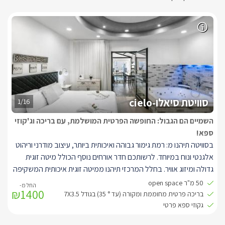
סוויטת סיאלו-cielo
1/16
השמיים הם הגבול: החופשה הפרטית המושלמת, עם בריכה וג'קוזי
ספא!
בסוויטה תיהנו מ: רמת גימור גבוהה ואיכותית ביותר, עיצוב מודרני וריהוט
אלגנטי ונוח במיוחד. לרשותכם חדר אורחים נוסף הכולל מיטה זוגית
גדולה ומיזוג אוויר. בחלל המרכזי תיהנו ממיטה זוגית איכותית המשקיפה
אל הבריכה והגן. מול המיטה ישנו ג'קוזי מרובע מפנק, מעוטר בספוטים
50 מ"ר open space
₪1400
צבעוניים, מסך LCD ענק, המחובר לכבלים (hot), מערכת קולנוע
בריכה פרטית מחוממת ומקורה (עד ° 35) בגודל 7X3.5
ביתית ונגן DVD, WIFI חופשי ברחבי המתחם, חדר רחצה ענק ומרהיב
גקוזי ספא פרטי
עם מקלחון זכוכית ו-2 ראשי גשם לפינוק מושלם, פינת ישיבה