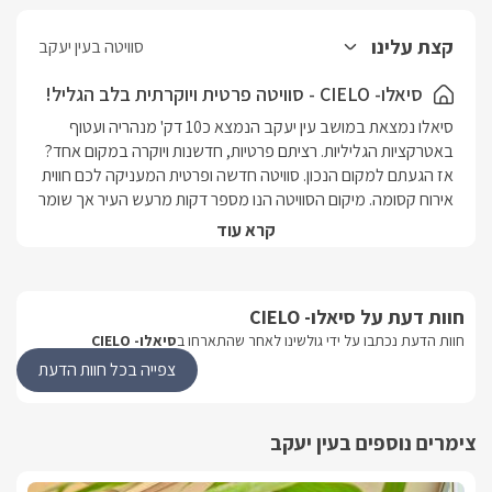
פרובאנסית ומטבחון חדיש בעיצוב כפרי ובו מכונת אספרסו, מקרר,
מיקרוגל, קומקום חשמלי וכלי מטבח. הסוויטה אינה מתאימה לבישול.
קצת עלינו
סוויטה בעין יעקב
במתחם הגן הפרטי תיהנו מ: גן עצום ומרהיב הניצב בפרטיות מוחלטת
מול הנוף המרהיב, בריכת שחייה מחוממת מקורה ומפנקת מאבן -
סיאלו- CIELO - סוויטה פרטית ויוקרתית בלב הגליל!
כוללת מעקה בטיחות לילדים, ג'קוזי ספא זרמים ענק, פינת סעודה ל-4
סיאלו נמצאת במושב עין יעקב הנמצא כ10 דק' מנהריה ועטוף 
ופינות ישיבה מפוארות ונוחות, מיטות שיזוף, מדשאה גדולה, קונכיית
באטרקציות הגליליות. רציתם פרטיות, חדשנות ויוקרה במקום אחד? 
שיזוף, ערסלים, מנגל מקצועי וגדול מאבן, תאורת גן צבעונית בשעות
אז הגעתם למקום הנכון. סוויטה חדשה ופרטית המעניקה לכם חווית 
הערב.
אירוח קסומה. מיקום הסוויטה הנו מספר דקות מרעש העיר אך שומר 
בתוכו את שקט ופסטורליות המושב.סוויטה חדשה לחלוטין "סוויטת 
קרא עוד
מילגרוס" - מפנקת במיוחד, נפתחה ביוני 2020- משפחתית פרטית 
ומפנקת, עם שלושה חדרי שינה זוגיים, בריכה מחוממת פרטית, 
ג'קוזי ספא ונוף חלומי אל הגליל המערבי והים התיכון.
חוות דעת על סיאלו- CIELO
חוות הדעת נכתבו על ידי גולשינו לאחר שהתארחו ב
סיאלו- CIELO
פנים
צפייה בכל חוות הדעת
בסוויטה תיהנו ממיטה זוגית איכותית המשקיפה למתחם הגן, ובנוסף 
לרשותכם חדר אורחים נוסף הכולל מיטה זוגית גדולה. ג'קוזי מפנק, 
צימרים נוספים בעין יעקב
מסך LCD, חיבור כבלי HOT, מערכת קולנוע ביתית, חדר רחצה 
גדולה עם שני ראשי גשם, פינת ישיבה פרובאנסית ומטבחון חדיש. 
במתחם הגן תיהנו מגן עצום, בריכת שחייה עשויה אבן מחוממת 