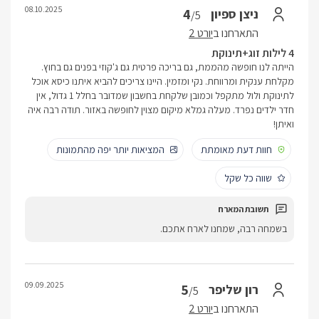
08.10.2025
4
ניצן ספיון
/5
התארחנו ב
יורט 2
4 לילות זוג+תינוקת
הייתה לנו חופשה מהממת, גם בריכה פרטית גם ג'קוזי בפנים גם בחוץ.
מקלחת ענקית ומרווחת. נקי ומזמין. היינו צריכים להביא איתנו כיסא אוכל
לתינוקת ולול מתקפל וכמובן שלקחת בחשבון שמדובר בחלל 1 גדול, אין
חדר ילדים נפרד. מעלה גמלא מיקום מצוין לחופשה באזור. תודה רבה איה
ואיתן!
חוות דעת מאומתת
המציאות יותר יפה מהתמונות
שווה כל שקל
בשמחה רבה, שמחנו לארח אתכם.
09.09.2025
5
רון שליפר
/5
התארחנו ב
יורט 2