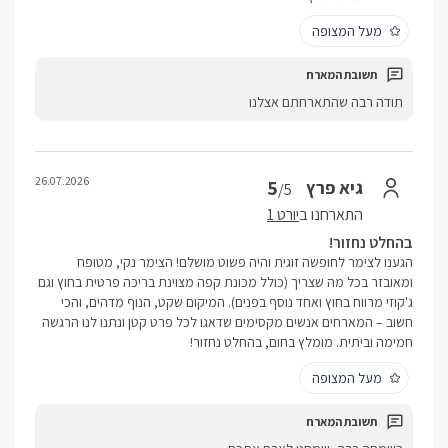
מעל המצופה
תודה רבה שהתארחתם אצלנו
26.07.2026
5
גיא פרץ
/5
התארחנו ב
יורט 1
בהחלט נחזור!
הגענו לצימר לחופשה זוגית והיה פשוט מושלם! הצימר נקי, מטופח
ומאובזר בכל מה שצריך (כולל מכונת קפה מצוינת בריכה פרטית בחוץ וגם
ג'קוזי מרווח בחוץ ואחד נוסף בפנים). המיקום שקט, הנוף מדהים, והכי
חשוב – המארחים אנשים מקסימים שדאגו לכל פרט קטן ונתנו לנו הרגשה
חמימה וביתית. מומלץ בחום, בהחלט נחזור!
מעל המצופה