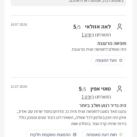
בשמחה רבה, שמחנו לארח אתכם.
16.07.2026
5
לאה אזולאי
/5
התארחנו ב
יורט 1
חופשה מרעננת
היה מושלם לחופשה זוגית מרעננת.
מעל המצופה
12.07.2026
5
מוטי אפין
/5
התארחנו ב
יורט 1
היה נדיר רגוע ושלב ביותר
נהננו מאד נסענו לחופשה זוגית והיה ככ מדהים נחמד שרות טוב ואדיב,
איתן היה זמין בטלפון לכל שאלה, השאירו לנו כיבוד טעים ומפנק כולל
בירות שתיה קרה ועוד. בהחלט שווה
חוות דעת מאומתת
התמונות משקפות חלקית