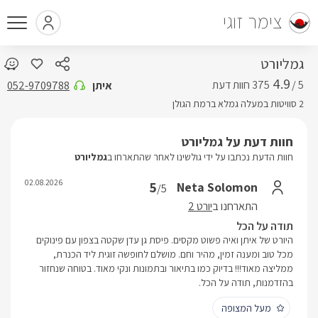
צימר זוגי
גמליורט
4.9
5 /
איתן
052-9709788
2 סוויטות במעלה גמלא ברמת הגולן
חוות דעת על גמליורט
חוות הדעת נכתבו על ידי גולשינו לאחר שהתארחו ב
גמליורט
02.08.2026
5
Neta Solomon
/5
התארחנו ב
יורט 2
תודה על הכל
היורט של איתן ואיה פשוט מקסים. פיסת גן עדן שקטה בצפון עם פינוקים
מכל טוב ומענה זמין, מהיר וחם. מושלם לחופשה זוגית ליד הכנרת,
ממליצה מאוד!!! בדיוק כמו בתיאור ובתמונות ונקי מאוד. בטוחה שנחזור
בהזדמנות, תודה על הכל.
מעל המצופה