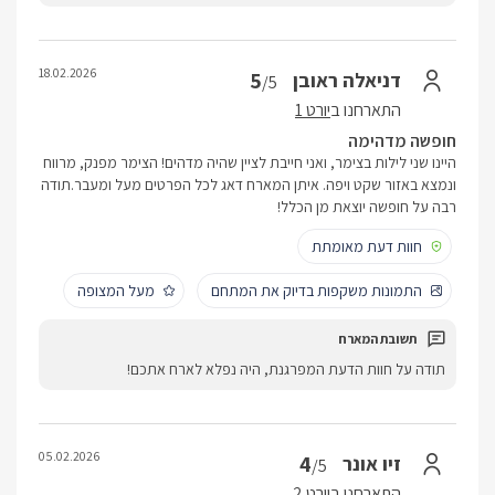
18.02.2026
5
דניאלה ראובן
/5
התארחנו ב
יורט 1
חופשה מדהימה
היינו שני לילות בצימר, ואני חייבת לציין שהיה מדהים! הצימר מפנק, מרווח
ונמצא באזור שקט ויפה. איתן המארח דאג לכל הפרטים מעל ומעבר.תודה
רבה על חופשה יוצאת מן הכלל!
חוות דעת מאומתת
התמונות משקפות בדיוק את המתחם
מעל המצופה
תודה על חוות הדעת המפרגנת, היה נפלא לארח אתכם!
05.02.2026
4
זיו אונר
/5
התארחנו ב
יורט 2