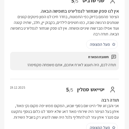
5
שני שרביט
/5
אין לנו ספק שנחזור לגמליורט בחופשה הבאה.
הצימר מהמם בדיוק כפי התמונות, בחדר חיכו לנו המון פינוקים קטנים
שנותנים הרגשה טובה, כמו חטיפים לילדים, בקבוק יין, חלב, שתיה קטנה
ועוד אפילו מברשות שיניים ומשחה. אין לנו ספק שנחזור לגמליורט בחופשה
הבאה. תודה רבה
מעל המצופה
תודה לכם, היה תענוג לארח אתכם, אתם משפחה מקסימה!
19.12.2025
5
יטייאש סמלין
/5
תודה רבה
אני והבן זוג שלי היינו שם בסוף שבוע, המקום ממש יפה מקום נקי מאוד,
איתן בעל הצימר היה שירותי מאוד דאג שלא יחסר לנו כלום בנוסף נתקענו
עם פנצ׳ר איתן עזר לנו להחליף גלגל היה שווה להגיע רק בשביל השירות.
מעל המצופה