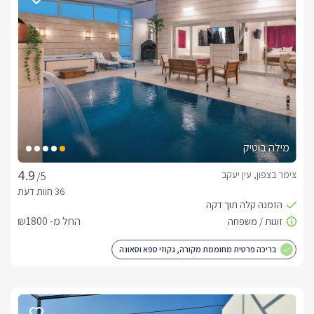
לסוויטה שני חדרי שינה מרווחים וזהים המעוצבים כשני חללי-open 
space נפרדים לשמירה על פרטיות, ויש בהם כל שתצטרכו על מנת 
במרכז כל חדר ניצבת מיטה זוגית מעוצבת בגוון שמנת בגימור קווי, 
מוצעת במצעים רכים ונעים בגוונים תואמים, עם מטבחון ובו מיני בר, 
כל זוג אורחים בסוויטה יהנה מחדר רחצה פרטי, הסגור עם דלתות 
זכוכית ווילון פנימי לאיטום ופרטיות, בו מקלחון זוגי עם שני ראשי 
גשם, שירותים, ועמדת כיור ובה יחכו לכם תמרוקי רחצה, מגבות 
מילה בוטיק
החדרים ממוזגים ובעלי חיבור לאינטרנט אלחוטי. מכל אחד מהם 
צימר בצפון, עין יעקב
/5
ישנה יציאה אל המרפסת החיצונית והבריכה הפרטית.
החל מ- ₪1800
מרפסת נוף פנורמית פרטית
לחצר תצאו דרך חלונות ההזזה הגדולים של כל אחד מחדרי השינה 
בריכה פרטית מחוממת מקורה, גקוזי ספא וסאונה
במרכזה ניצבת בריכת שחייה פרטית ושקועה, מחוממת (בעונה) 
המגודרת במעקה זכוכית מרשים לשמירה על בטיחות מירבית ללא 