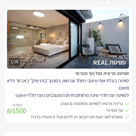
סוויטת REAL
1/26
סוויטה פרטית מול נוף פנורמי
סוויטה בעלת אופי עיצובי מיוחד ועכשווי, בסגנון "בוהו שיק" באבזור מלא
ותואם.
לסוויטה שני חדרי שינה מרווחים וזהים המעוצבים כשני חללי-open
space נפרדים לשמירה על פרטיות, ויש בהם כל שתצטרכו על מנת
בריכה פרטית לסוויטה מחוממת (בעונה)
₪1500
להפוך את החופשה שלכם למושלמת.
נוף פנורמי
במרכז כל חדר ניצבת מיטה זוגית מעוצבת בגוון שמנת בגימור קווי,
מושלם לשני זוגות חברים/זוג +2 ילדים מגיל 6 ומעלה בלבד!
מוצעת במצעים רכים ונעים בגוונים תואמים, עם מטבחון ובו מיני בר, כיור
וערכה להכנת קפה ותה.