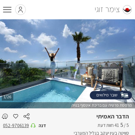
צימר זוגי
שובר מילואים
1/26
מרפסת פרטית עם בריכת אינסוף בנויה
הדבר האמיתי
5
5 /
דנה
052-9706139
סוויטה בעין יעקב בגליל המערבי