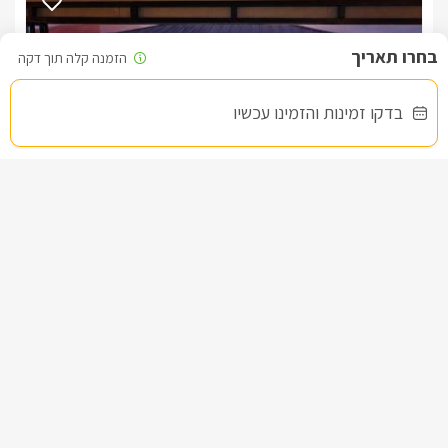
ישלם דמי הפרת הסכם 2000 שח .מודעים לכך שבשעה 11:00 
המוסיקה מכובה לפי חוק הרעש ומודעים לכך שכל הפרת הסכם או 
קנס יחול על המזמין.
לצפייה במדיניות ותנאי הזמנה -
לחצו כאן
בדקו זמינות והזמינו עכשיו
לידיעתכם, הפרטים המוצגים באתר: התפוסה המחירים והמבצעים
מעודכנים ומאומתים. תוכלו לבדוק ולבצע הזמנה באהבה רבה ♥
לפרטים נוספים או שאלות אנחנו פה לשירותכם
בברכה, דנה -
052-9706139
שרדונה- Chardonnay
צימר בצפון, עין יעקב
/5
החל מ- ₪1500
בריכה פרטית וגקוזי ספא פרטיים לסוויטה