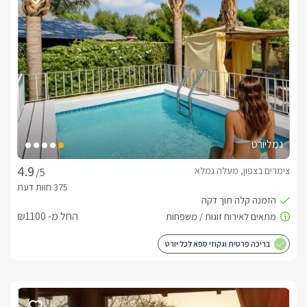
פנים הסוויטות הזוגיות והרומנטיות
המעגלי של הזן. יורט רומנטי המאפשר זרימת אנרגיות טובה ויכניס 
לחופשה הזוגית שלכם אנרגיה חדשה ורעננה.פנים הסוויטות כולל 
יוקרתית ורומנטית(קוטר 220), ארון בגדים גדול, פינת טלוויזיה 
גמליורט
רביצה נעים וקמין חשמלי, חדר רחצה מרהיב הכולל 2 ראשי גשם 
צימרים בצפון, מעלה גמלא
/5
מעוצב ומטבחון הכולל מכונת אספרסו, מקרר, מיקרוגל, פינת קפה, 
קומקום וכלי מטבח.בכל סוויטה מיזוג אוויר ו-WIFI חופשי.חלונות 
החל מ- ₪1100
מן הסוויטה אל מרפסת פטיו סגורה הבנויה כחצי מעגל ובה ג'קוזי 
בריכה פרטית וגקוזי ספא לכל יורט
בתוך הדק, כאן תוכלו לטבול ביחד אל מול נוף הכנרת, חוויה 
מושלמת ורומנטית לנופש לזוגות המחפשים רוגע ושקט, במרפסת 
גם פינת ישיבה מעוצבת.מכאן תוכלו לצאת אל מרפסת השיזוף 