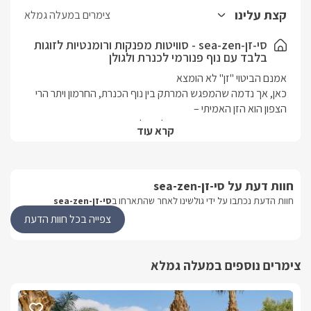
סוויטה כוללת מיטה זוגית עגולה יוקרתית (קוטר 220), ארון בגדים גדול,
קצת עלינו
צימרים במעלה גמלא
פינת טלוויזיה הכוללת מסך 32' בחיבור לערוצי הלוויין (כולל
yes max
HD
), פוף רביצה נעים וקמין חשמלי, חדר רחצה מרהיב הכולל 2 ראשי
סי-זן-sea-zen - סוויטות מפנקות ורומנטיות לזוגות
בלבד עם נוף פנורמי לכנרת ולגולן
גשם מתכווננים, בר ישיבה מעוצב ומטבחון הכולל מכונת אספרסו,
מקרר, מיקרוגל, פינת קפה, קומקום וכלי מטבח.
בסוויטות מיזוג אוויר ו-
WIFI
חופשי.
כאן, אך נדמה שהמפגש המרתק בין נוף הכנרת, החרמון ויתר הרי 
קרא עוד
העומד מעל ומעבר לכל הציפיות הכמוסות שאתם בוודאי מעוניינים 
חוות דעת על סי-זן-sea-zen
בבנייה אקולוגית (יורט) היוצרות אווירה קלילה ושוקקת חיים, חלונות 
חוות הדעת נכתבו על ידי גולשינו לאחר שהתארחו ב
סי-זן-sea-zen
שמכניסים פנימה את כל הצפון ויתנו לכם להרגיש שזה רק אתם 
צפייה בכל חוות הדעת
והטבע נופש לזוגות באווירה מיוחדת, ריהוט ואבזור איכותיים בלבד 
ואירוח ברמת 5 כוכבים. המתחם ממוקם במעלה גמלא במרחק 
נסיעה קצר מחופי הכנרת ולמספר רב של מסלולי טיול מעניינים 
צימרים נוספים במעלה גמלא
ויפים, כפר האומנים אניעם , טיולי סוסים רומנטיים ועוד אטרקציות 
רבות.