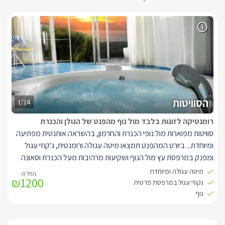
הסוויטות
1/24
רומנטיקה לזוגות בלבד מול נוף מהפנט של הגולן והכנרת
סוויטות מפוארות מול נופי הכנרת והחרמון, בהשראה אותנטית מפתיעה
ומיוחדת...
ביורט המהפנט תמצאו מיטה עגולה ורומנטית, ג'קוזי עגול
ומפנק במרפסת עץ מול הנוף ושקיעות מרהיבות מעל הכנרת וסאונה
מדהימה לחופשה חלומית ומפנקת במיוחד.
מיטה עגולה ומיוחדת
₪1200
מבנה יורט בבנייה אקולוגית 42 מ"ר, עם מרפסת פרטית מרהיבה לכל
גקוזי עגול במרפסת פרטית
סוויטה, 80 מ"ר.
נוף
הסוויטות חולקות תצפית מרכזית ממנה ניתן לחזות בנוף הייחודי.
עיצוב פנים מלא השראה, המתבסס על סמלו המעגלי של הזן.
כל