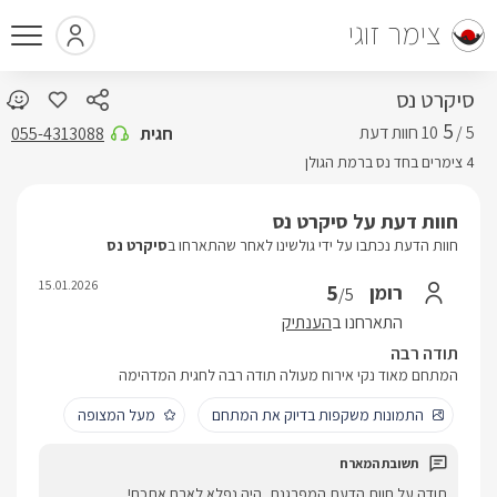
צימר זוגי
סיקרט נס
5
5 /
חגית
055-4313088
4 צימרים בחד נס ברמת הגולן
חוות דעת על סיקרט נס
חוות הדעת נכתבו על ידי גולשינו לאחר שהתארחו ב
סיקרט נס
15.01.2026
5
רומן
/5
התארחנו ב
הענתיק
תודה רבה
המתחם מאוד נקי אירוח מעולה תודה רבה לחגית המדהימה
התמונות משקפות בדיוק את המתחם
מעל המצופה
תודה על חוות הדעת המפרגנת, היה נפלא לארח אתכם!