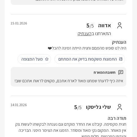
15.01.2026
5
אדווה
/5
התארחנו ב
הענתיק
הענתיק
היה לנו סופש מהמםם וחגית הייתה זמינה להכל❤️
התמונות משקפות בדיוק את המתחם
מעל המצופה
איזה כיף לדעת! שמחנו מאוד לארח אתכם, מקווים לראות אתכם שוב!
14.01.2026
5
שלי גליסקו
/5
תודה רבה
חגית מקסימה. קיבלנו את החדר מוקדם וגם נענתה לבקשתו לעשות צק
אין מאוחר. המקום נקי מאוד ומסודר. הזמנו את הצימר היפני. הבריכה
והגקוזי הפרטיים, חלום ממש.